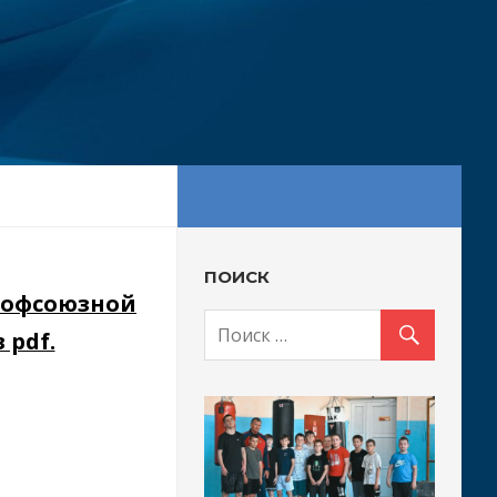
ПОИСК
рофсоюзной
pdf.