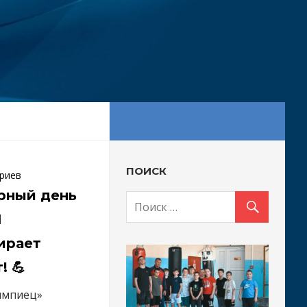
ПОИСК
риев
ирный день
Ш
ирает
! 💪
импиец»