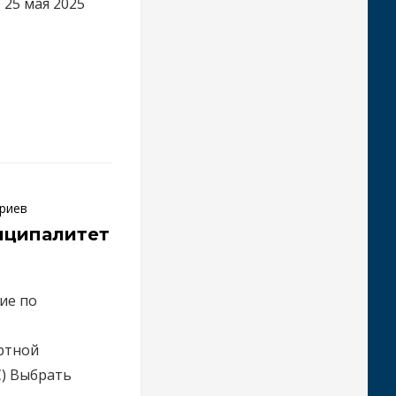
 25 мая 2025
риев
иципалитет
ие по
ртной
С) Выбрать