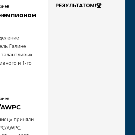
РЕЗУЛЬТАТОМ!🏆
риев
ь чемпионом
тделение
ель Галине
 талантливых
ивного и 1-го
риев
C/AWPC
иец» приняли
WPC/AWPC,