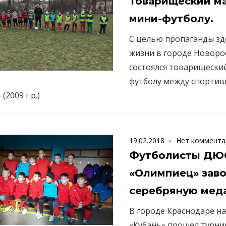
Товарищеский ма
мини-футболу.
С целью пропаганды зд
жизни в городе Новоро
состоялся товарищески
футболу между спорти
(2009 г.р.)
19.02.2018
Нет коммента
Футболисты Д
«Олимпиец» зав
серебряную меда
В городе Краснодаре на
«Кубань» прошел турни