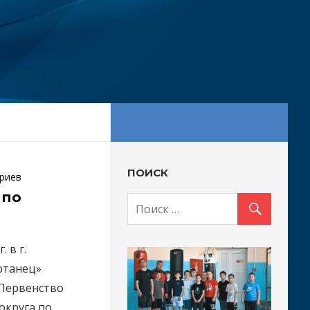
ПОИСК
риев
 по
 в г.
ртанец»
 Первенство
округа по