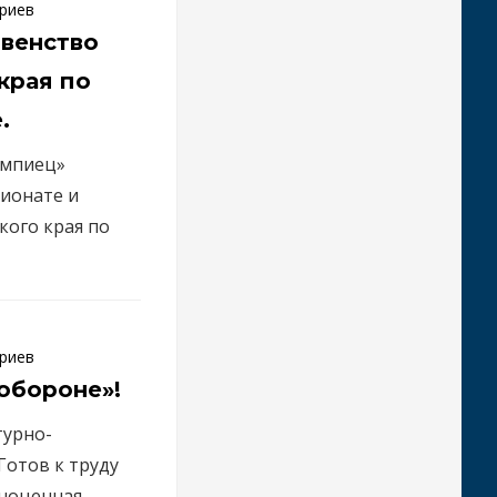
риев
венство
края по
.
импиец»
пионате и
кого края по
риев
 обороне»!
турно-
Готов к труду
лноценная