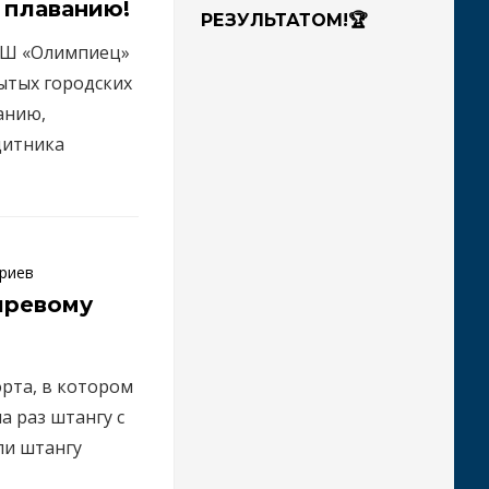
 плаванию!
РЕЗУЛЬТАТОМ!🏆
ЮСШ «Олимпиец»
ытых городских
анию,
щитника
риев
иревому
рта, в котором
а раз штангу с
ли штангу