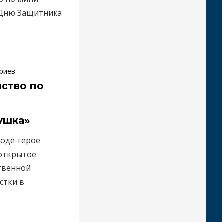
 Дню Защитника
риев
ство по
ушка»
роде-герое
 открытое
твенной
стки в