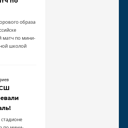
тч по
орового образа
ссийске
й матч по мини-
вной школой
риев
ЮСШ
оевали
ль!
 стадионе
р по мини-