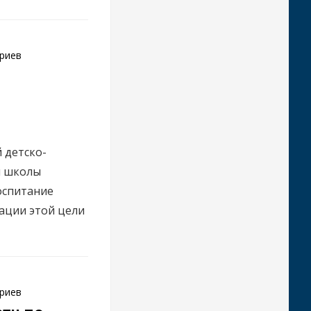
риев
 детско-
й школы
оспитание
зации этой цели
риев