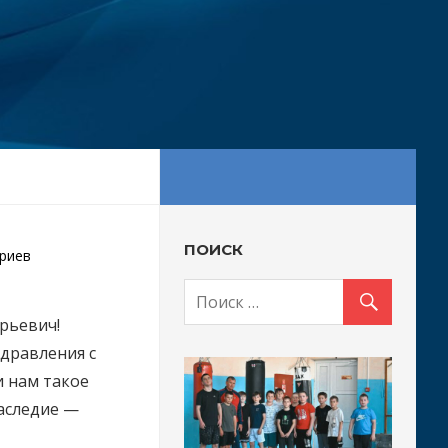
ПОИСК
риев
рьевич!
дравления с
и нам такое
наследие —