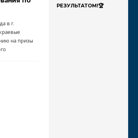
вания по
РЕЗУЛЬТАТОМ!🏆
да в г.
 краевые
нию на призы
ого