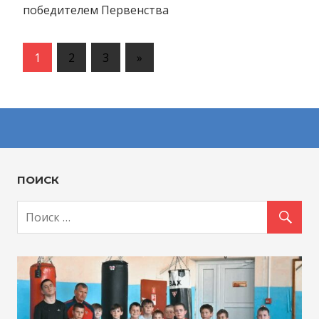
победителем Первенства
1
2
3
Следующие
»
записи
ПОИСК