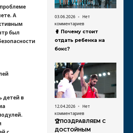
 проблеме
ете. А
03.06.2026
Нет
ективным
комментариев
🥊 Почему стоит
нтр был
отдать ребенка на
безопасности
бокс?
лей
 детей в
ма
12.04.2026
Нет
комментариев
модулей.
🏆ПОЗДРАВЛЯЕМ С
и
ДОСТОЙНЫМ
ей с