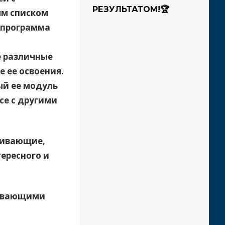
РЕЗУЛЬТАТОМ!🏆
ым списком
 программа
е различные
 ее освоения.
ый ее модуль
се с другими
вивающие,
ересного и
вивающими