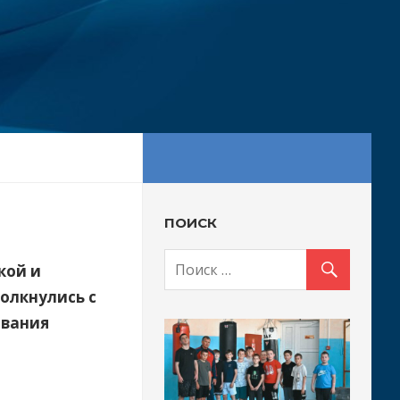
ПОИСК
кой и
олкнулись с
ования