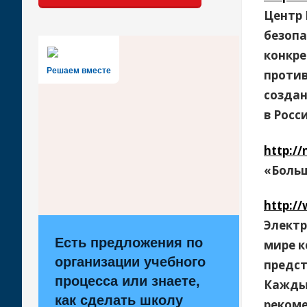
Центр 
безопа
конкре
Решаем вместе
против
создан
в Росс
http:/
«Больш
http:/
Электр
Есть предложения по
мире к
организации учебного
предст
процесса или знаете,
Кажды
как сделать школу
рекоме