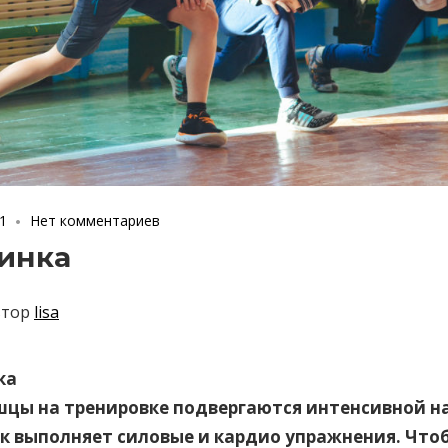
1
Нет комментариев
инка
втор
lisa
ка
ышцы на тренировке подвергаются интенсивной на
к выполняет силовые и кардио упражнения. Что