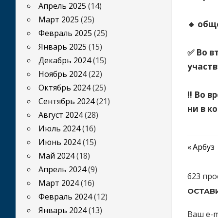
Апрель 2025
(14)
⠀
Март 2025
(25)
🔸 общ
Февраль 2025
(25)
⠀
Январь 2025
(15)
✅ Во в
Декабрь 2024
(15)
участв
Ноябрь 2024
(22)
⠀
Октябрь 2024
(25)
‼️ Во 
Сентябрь 2024
(21)
ни в к
Август 2024
(28)
Июль 2024
(16)
Июнь 2024
(15)
Преды
Арбуз
Май 2024
(18)
Нави
запись
Апрель 2024
(9)
623 про
по
Март 2024
(16)
ОСТАВ
Февраль 2024
(12)
запи
Январь 2024
(13)
Ваш e-m