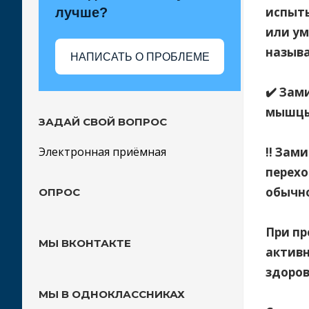
испыт
лучше?
или ум
называ
НАПИСАТЬ О ПРОБЛЕМЕ
⠀
✔️ Зам
мышцы
ЗАДАЙ СВОЙ ВОПРОС
⠀
Электронная приёмная
‼️ Зам
перехо
обычно
ОПРОС
⠀
При пр
МЫ ВКОНТАКТЕ
активн
здоров
⠀
МЫ В ОДНОКЛАССНИКАХ