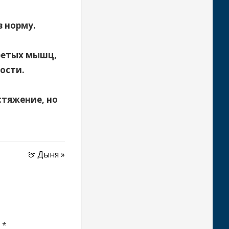
в норму.
ретых мышц,
ости.
стяжение, но
Следующая
🍈 Дыня
запись:
ы
*