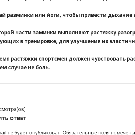
ей разминки или йоги, чтобы привести дыхание 
торой части заминки выполняют растяжку разог
ующих в тренировке, для улучшения их эластичн
время растяжки спортсмен должен чувствовать ра
оем случае не боль.
дущая
гация
:
смотра(ов)
ИТЬ ОТВЕТ
сям
ail не будет опубликован.
Обязательные поля помечен