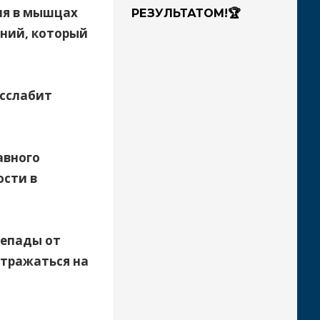
ия в мышцах
РЕЗУЛЬТАТОМ!🏆
ений, который
асслабит
авного
ости в
репады от
отражаться на