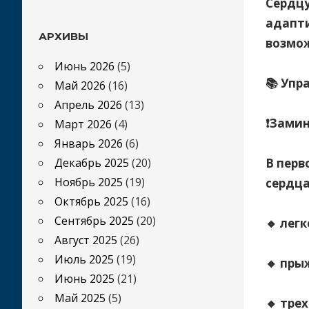
Сердцу
адапти
АРХИВЫ
возмож
⠀
Июнь 2026
(5)
📚 Упр
Май 2026
(16)
⠀
Апрель 2026
(13)
❗️Зами
Март 2026
(4)
⠀
Январь 2026
(6)
Декабрь 2025
(20)
В перв
Ноябрь 2025
(19)
сердца
Октябрь 2025
(16)
⠀
Сентябрь 2025
(20)
🔸 лег
Август 2025
(26)
⠀
Июль 2025
(19)
🔸 пры
Июнь 2025
(21)
⠀
Май 2025
(5)
🔸 тре