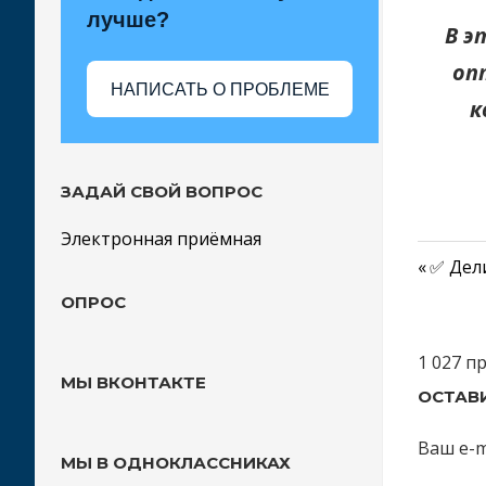
лучше?
В э
опт
НАПИСАТЬ О ПРОБЛЕМЕ
к
ЗАДАЙ СВОЙ ВОПРОС
Электронная приёмная
Преды
✅ Дел
Нави
запись
ОПРОС
по
1 027 п
запи
МЫ ВКОНТАКТЕ
ОСТАВ
Ваш e-m
МЫ В ОДНОКЛАССНИКАХ