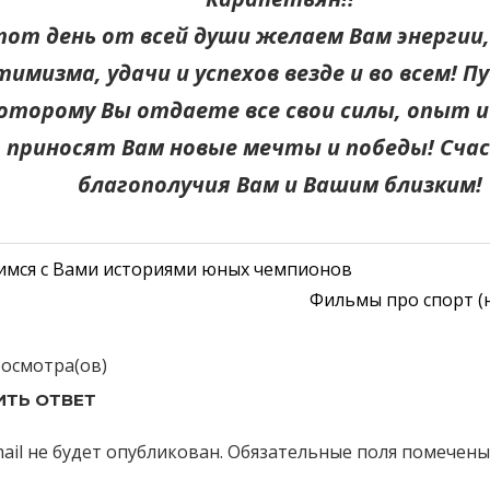
тот день от всей души желаем Вам энергии,
имизма, удачи и успехов везде и во всем! П
оторому Вы отдаете все свои силы, опыт и
приносят Вам новые мечты и победы! Сча
благополучия Вам и Вашим близким!
дущая
имся с Вами историями юных чемпионов
гация
:
Следующая
Фильмы про спорт (
запись:
росмотра(ов)
сям
ИТЬ ОТВЕТ
ail не будет опубликован.
Обязательные поля помечен