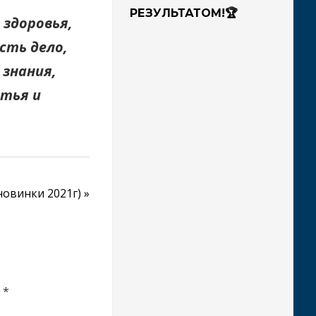
РЕЗУЛЬТАТОМ!🏆
 здоровья,
усть дело,
 знания,
стья и
новинки 2021г)
ы
*