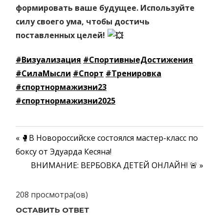
формировать ваше будущее. Используйте
силу своего ума, чтобы достичь
поставленных целей!
#Визуализация
#СпортивныеДостижения
#СилаМысли
#Спорт
#Тренировка
#спортнормажизни23
#спортнормажизни2025
Предыдущая
🥊В Новороссийске состоялся мастер-класс по
Навигация
боксу от Эдуарда Кесяна!
запись:
Следующая
ВНИМАНИЕ: ВЕРБОВКА ДЕТЕЙ ОНЛАЙН! 🚨
по
запись:
записям
208 просмотра(ов)
ОСТАВИТЬ ОТВЕТ